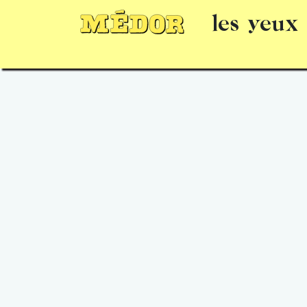
les yeux
Numéros
15 jours gratuits
Offrir un 