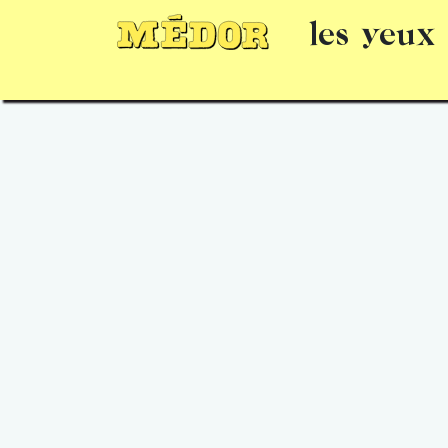
les yeux
Numéros
15 jours gratuits
Offrir un 