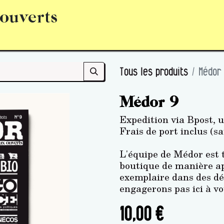
 ouverts
abonnement
S’abonner
Acquérir des parts (personne 
Tous les produits
Médor
Médor 9
Expedition via Bpost, u
Frais de port inclus (sa
L'équipe de Médor est t
boutique de manière ap
exemplaire dans des dé
engagerons pas ici à vo
10,00
€