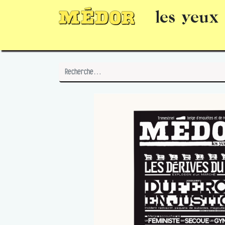
les yeux
Numéros
15 jours gratuits
Offrir un 