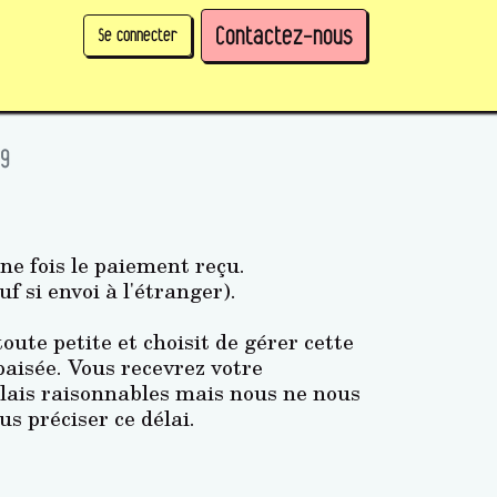
Contactez-nous
Se connecter
physique)
Prendre des parts en tant qu'organisation
 9
ne fois le paiement reçu.
uf si envoi à l'étranger).
oute petite et choisit de gérer cette
aisée. Vous recevrez votre
lais raisonnables mais nous ne nous
us préciser ce délai.